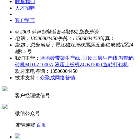
联系我们
人才招聘
客户留言
© 2009 盛科智能装备-码砖机 版权所有
电话：13506004450
手机：13506004450
传真：
邮箱：
总部地址：晋江磁灶海峡国际五金机电城A区24
幢4-5号
我们主营：
墙地砖带架生产线
,
固废三层生产线
,
智能码
砖机MDJ-Z1000A
,
液压上板机ZGBJ1000
,
旋转打包机
,，
欢迎来电咨询：13506004450
技术支持：
众聚成网络营销
客户经理微信号
微信公众号
友情连接
百度