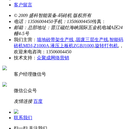
客户留言
© 2009 盛科智能装备-码砖机 版权所有
电话：13506004450
手机：13506004450
传真：
邮箱：
总部地址：晋江磁灶海峡国际五金机电城A区24
幢4-5号
我们主营：
墙地砖带架生产线
,
固废三层生产线
,
智能码
砖机MDJ-Z1000A
,
液压上板机ZGBJ1000
,
旋转打包机
,，
欢迎来电咨询：13506004450
技术支持：
众聚成网络营销
客户经理微信号
微信公众号
友情连接
百度
联系我们
扫一扫,关注我们