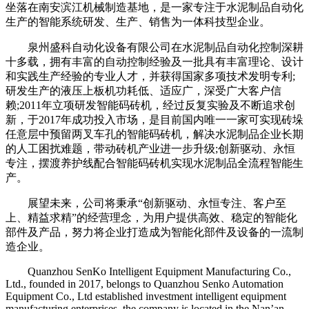
坐落在南安滨江机械制造基地，是一家专注于水泥制品自动化
生产的智能系统研发、生产、销售为一体科技型企业。
泉州盛科自动化设备有限公司在水泥制品自动化控制深耕
十多载，拥有丰富的自动控制经验及一批具有丰富理论、设计
和实践生产经验的专业人才，并获得国家多项技术发明专利;
研发生产的液压上板机功耗低、适应广，深受广大客户信
赖;2011年立项研发智能码砖机，经过反复实验及不断追求创
新，于2017年成功投入市场，是目前国内唯一一家可实现砖垛
任意层中预留两叉车孔的智能码砖机，解决水泥制品企业长期
的人工困扰难题，带动砖机产业进一步升级;创新驱动、永恒
专注，摆渡养护线配合智能码砖机实现水泥制品全流程智能生
产。
展望未来，公司将秉承“创新驱动、永恒专注、客户至
上、精益求精”的经营理念，为用户提供高效、稳定的智能化
部件及产品，努力将企业打造成为智能化部件及设备的一流制
造企业。
Quanzhou SenKo Intelligent Equipment Manufacturing Co.,
Ltd., founded in 2017, belongs to Quanzhou Senko Automation
Equipment Co., Ltd established investment intelligent equipment
manufacturing enterprises, the company is located in the Nan’an