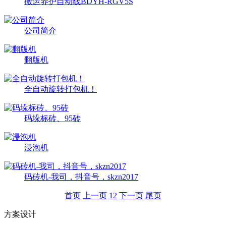
搬运养护自动线BDYH-RGV5S
公司简介
翻版机
全自动旋转打包机！
码垛标砖、95砖
浸泡机
码砖机-我司，抖音号，skzn2017
首页
上一页
1
2
下一页
尾页
方案设计