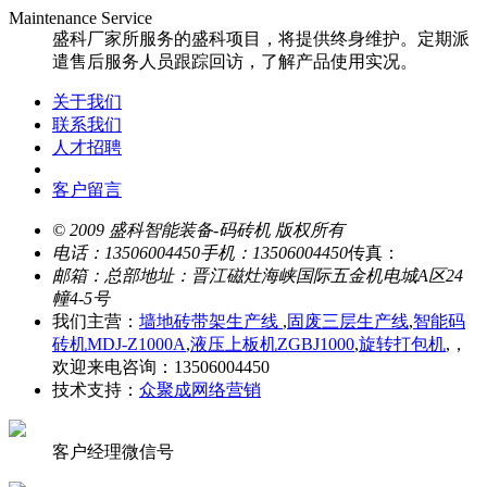
Maintenance Service
盛科厂家所服务的盛科项目，将提供终身维护。定期派
遣售后服务人员跟踪回访，了解产品使用实况。
关于我们
联系我们
人才招聘
客户留言
© 2009 盛科智能装备-码砖机 版权所有
电话：13506004450
手机：13506004450
传真：
邮箱：
总部地址：晋江磁灶海峡国际五金机电城A区24
幢4-5号
我们主营：
墙地砖带架生产线
,
固废三层生产线
,
智能码
砖机MDJ-Z1000A
,
液压上板机ZGBJ1000
,
旋转打包机
,，
欢迎来电咨询：13506004450
技术支持：
众聚成网络营销
客户经理微信号