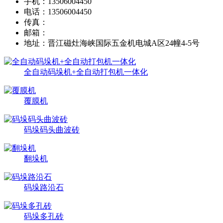
手机：
13506004450
电话：
13506004450
传真：
邮箱：
地址：
晋江磁灶海峡国际五金机电城A区24幢4-5号
全自动码垛机+全自动打包机一体化
覆膜机
码垛码头曲波砖
翻垛机
码垛路沿石
码垛多孔砖